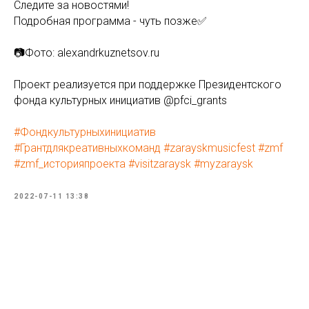
Следите за новостями!
Подробная программа - чуть позже✅
📷Фото: alexandrkuznetsov.ru
Проект реализуется при поддержке Президентского
фонда культурных инициатив @pfci_grants
#Фондкультурныхинициатив
#Грантдлякреативныхкоманд #zarayskmusicfest #zmf
#zmf_историяпроекта #visitzaraysk #myzaraysk
2022-07-11 13:38